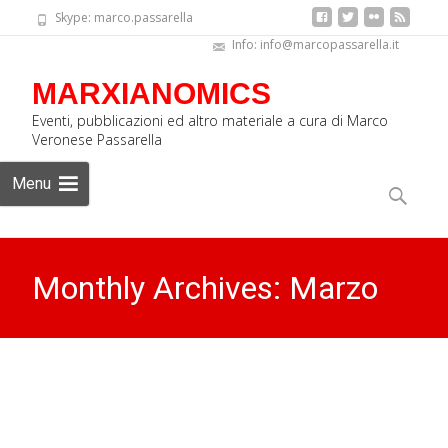
Skype: marco.passarella
Info: info@marcopassarella.it
MARXIANOMICS
Eventi, pubblicazioni ed altro materiale a cura di Marco
Veronese Passarella
Skip
Menu
to
Ricerca
content
per:
Monthly Archives: Marzo
2019