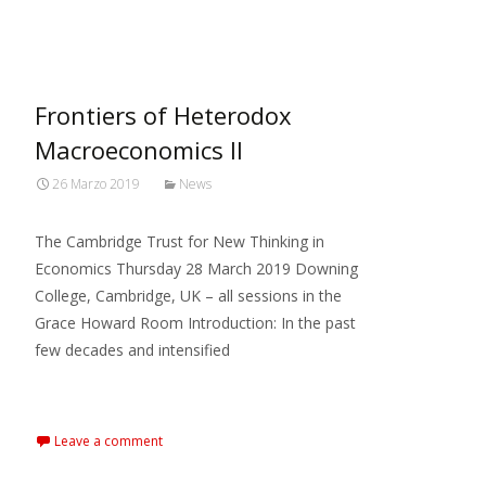
MARXIANOMICS
>
2019
>
Marzo
Frontiers of Heterodox
Macroeconomics II
26 Marzo 2019
News
The Cambridge Trust for New Thinking in
Economics Thursday 28 March 2019 Downing
College, Cambridge, UK – all sessions in the
Grace Howard Room Introduction: In the past
few decades and intensified
Read More…
Leave a comment