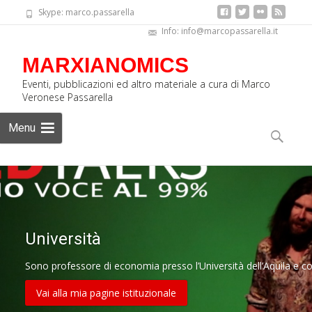
Skype: marco.passarella
Info: info@marcopassarella.it
MARXIANOMICS
Eventi, pubblicazioni ed altro materiale a cura di Marco
Veronese Passarella
Skip
Menu
to
Ricerca
content
per:
Università
Sono professore di economia presso l’Università dell’Aquila e col
Vai alla mia pagine istituzionale