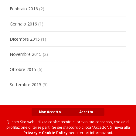
Febbraio 2016
(2)
Gennaio 2016
(1)
Dicembre 2015
(1)
Novembre 2015
(2)
Ottobre 2015
(6)
Settembre 2015
(5)
Non Accetto
Accetto
Questo Sito web utilizza cookie tecnici e, previo tuo consenso, cookie di
profilazione di terze parti. Se sei d'accordo clicca "Accetto". Si rinvia alla
Copyright © MARXIANOMICS
Privacy e Cookie Policy
per ulteriori informazioni.
Privacy e Cookies Policy
| Web by
Omar Siviero