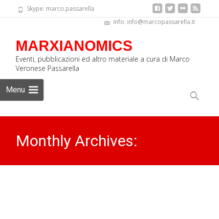
Skype: marco.passarella
Info: info@marcopassarella.it
MARXIANOMICS
Eventi, pubblicazioni ed altro materiale a cura di Marco
Veronese Passarella
Skip
Menu
to
Ricerca
content
per:
Monthly Archives:
Novembre 2015