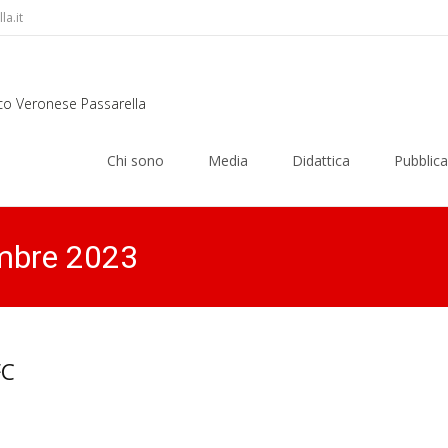
a.it
rco Veronese Passarella
Skip
to
Chi sono
Media
Didattica
Pubblica
content
mbre 2023
FC