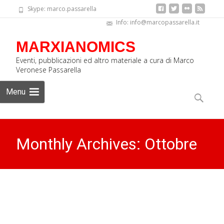
Skype: marco.passarella
Info: info@marcopassarella.it
MARXIANOMICS
Eventi, pubblicazioni ed altro materiale a cura di Marco
Veronese Passarella
Skip
Menu
to
Ricerca
content
per:
Monthly Archives: Ottobre
2019