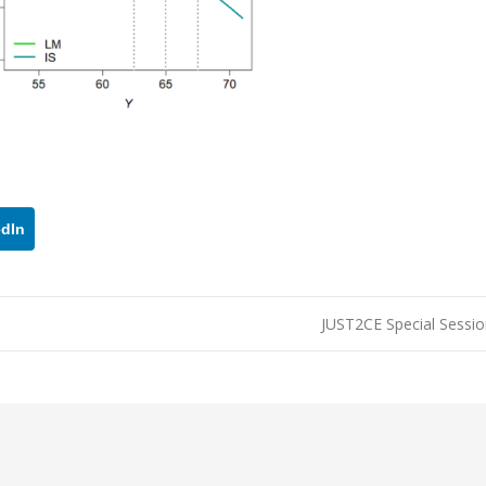
edIn
JUST2CE Special Sess