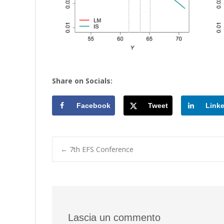
Share on Socials:
Facebook
Tweet
Link
Post
←
7th EFS Conference
navigation
Lascia un commento