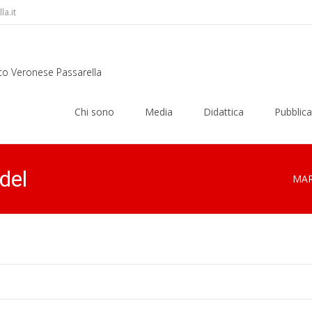
a.it
rco Veronese Passarella
Skip
to
Chi sono
Media
Didattica
Pubblica
content
del
MAR