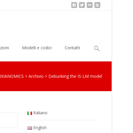
Ricerca
zioni
Modelli e codici
Contatti
per:
XIANOMICS
>
Archivio
>
Debunking the IS-LM model
Italiano
English