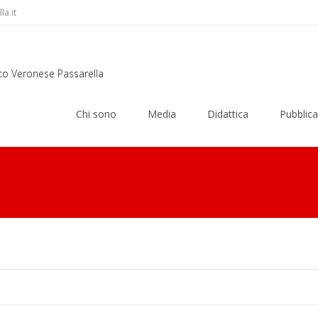
a.it
rco Veronese Passarella
Skip
to
Chi sono
Media
Didattica
Pubblica
content