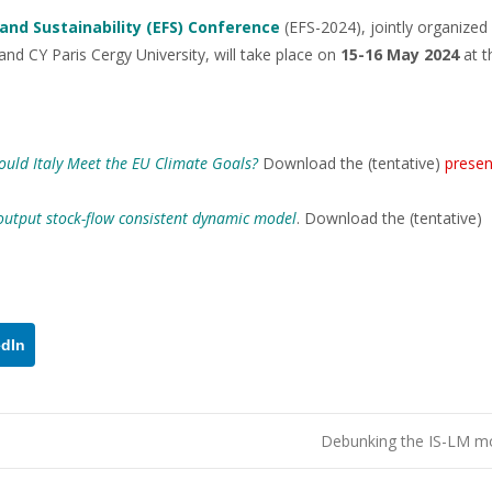
 and Sustainability (EFS) Conference
(EFS-2024), jointly organized
nd CY Paris Cergy University, will take place on
15-16
May 2024
at t
Could Italy Meet the EU Climate Goals?
Download the (tentative)
presen
output stock-flow consistent dynamic model
. Download the (tentative)
edIn
Debunking the IS-LM m