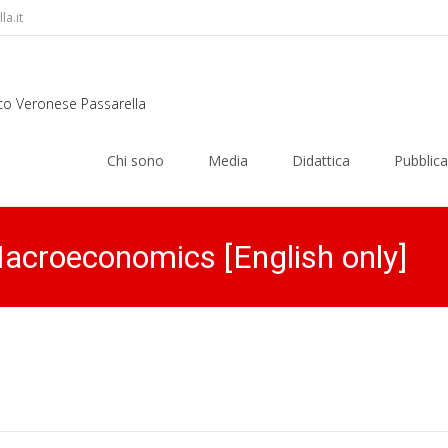
a.it
rco Veronese Passarella
Skip
to
Chi sono
Media
Didattica
Pubblica
content
Macroeconomics [English only]
MARXIANOMICS
>
News
>
F