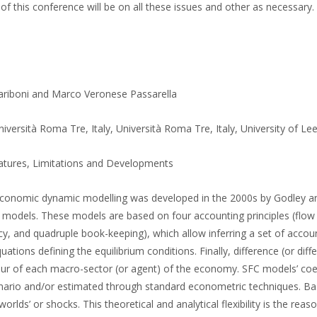
f this conference will be on all these issues and other as necessary. 
Pariboni and Marco Veronese Passarella
iversità Roma Tre, Italy, Università Roma Tre, Italy, University of Le
tures, Limitations and Developments
economic dynamic modelling was developed in the 2000s by Godley a
C models. These models are based on four accounting principles (flow
cy, and quadruple book-keeping), which allow inferring a set of accou
uations defining the equilibrium conditions. Finally, difference (or diffe
our of each macro-sector (or agent) of the economy. SFC models’ coef
cenario and/or estimated through standard econometric techniques. Ba
orlds’ or shocks. This theoretical and analytical flexibility is the reas