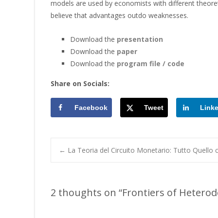
models are used by economists with different theore
believe that advantages outdo weaknesses.
Download the
presentation
Download the
paper
Download the
program file / code
Share on Socials:
Facebook
Tweet
Link
Post
←
La Teoria del Circuito Monetario: Tutto Quello 
navigation
2 thoughts on “
Frontiers of Hetero