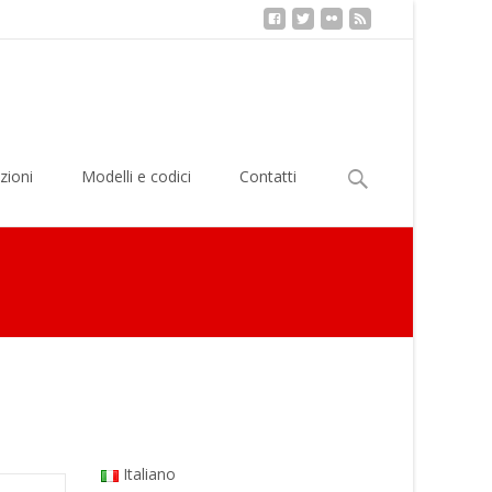
Ricerca
zioni
Modelli e codici
Contatti
per:
rontiers of Heterodox Macroeconomics [English only]
Italiano