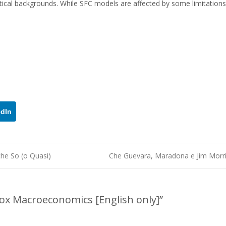
tical backgrounds. While SFC models are affected by some limitation
edIn
che So (o Quasi)
Che Guevara, Maradona e Jim Morr
dox Macroeconomics [English only]
”