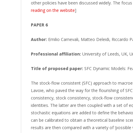
other policies have been discussed widely. The focus o
reading on the website
]
PAPER 6
Author:
Emilio Carnevali, Matteo Deleidi, Riccardo 
Professional affiliation:
University of Leeds, UK, Un
Title of proposed paper:
SFC Dynamic Models: Fea
The stock-flow consistent (SFC) approach to macro
Lavoie, who paved the way for the flourishing of SF
consistency, stock consistency, stock-flow consisten
identities. The latter are then coupled with a set of eq
stochastic equations are added to define the behavi
can be calibrated to obtain a theoretical baseline s
results are then compared with a variety of ‘possible w