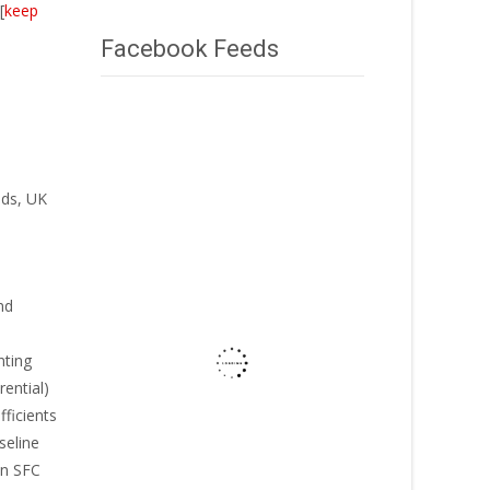
[
keep
Facebook Feeds
eds, UK
nd
nting
rential)
ficients
seline
on SFC