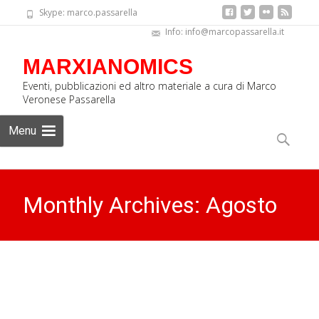
Skype: marco.passarella
Info: info@marcopassarella.it
MARXIANOMICS
Eventi, pubblicazioni ed altro materiale a cura di Marco
Veronese Passarella
Skip
Menu
to
Ricerca
content
per:
Monthly Archives: Agosto
2025