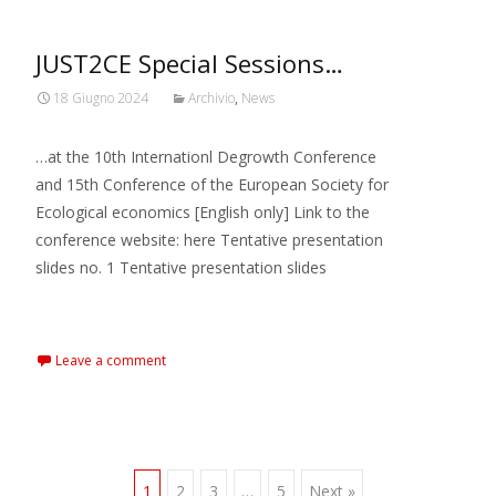
JUST2CE Special Sessions…
18 Giugno 2024
Archivio
,
News
…at the 10th Internationl Degrowth Conference
and 15th Conference of the European Society for
Ecological economics [English only] Link to the
conference website: here Tentative presentation
slides no. 1 Tentative presentation slides
Read More…
Leave a comment
1
2
3
…
5
Next »