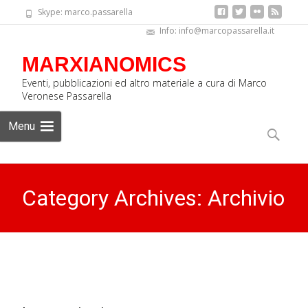
Skype: marco.passarella
Info: info@marcopassarella.it
MARXIANOMICS
Eventi, pubblicazioni ed altro materiale a cura di Marco
Veronese Passarella
Skip
Menu
to
Ricerca
content
per:
Category Archives: Archivio
MARXIANOMICS
>
Archivio