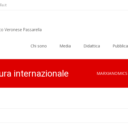
a.it
rco Veronese Passarella
Skip
to
Chi sono
Media
Didattica
Pubblica
content
ura internazionale
MARXIANOMICS