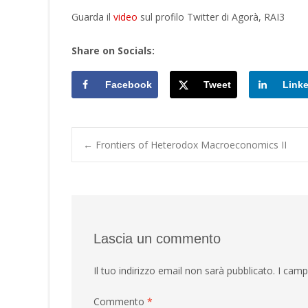
Guarda il
video
sul profilo Twitter di Agorà, RAI3
Share on Socials:
Facebook
Tweet
Link
Post
←
Frontiers of Heterodox Macroeconomics II
navigation
Lascia un commento
Il tuo indirizzo email non sarà pubblicato.
I camp
Commento
*