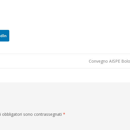
edIn
Convegno AISPE Bol
i obbligatori sono contrassegnati
*