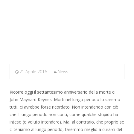
MARXIANOMICS
>
News
>
Keynes e il breve (cioè lungo)
periodo
21 Aprile 2016
News
Ricorre oggi il settantesimo anniversario della morte di
John Maynard Keynes. Morti nel lungo periodo lo saremo
tutti, ci avrebbe forse ricordato. Non intendendo con ciò
che il lungo periodo non conti, come qualche stupido ha
inteso (o voluto intendere). Ma, al contrario, che proprio se
ci teniamo al lungo periodo, faremmo meglio a curarci del