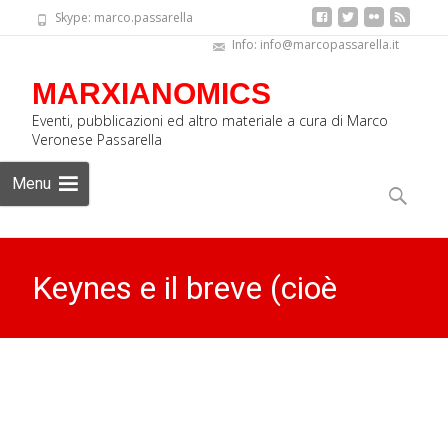
Skype: marco.passarella
Info: info@marcopassarella.it
MARXIANOMICS
Eventi, pubblicazioni ed altro materiale a cura di Marco
Veronese Passarella
Skip
Menu
to
Ricerca
content
per:
Keynes e il breve (cioè
lungo) periodo