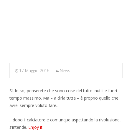
MARXIANOMICS
>
News
>
Shocking Marx: alcune note
sugli schemi di riproduzione
17 Maggio 2016
News
Sì, lo so, penserete che sono cose del tutto inutili e fuori
tempo massimo. Ma – a dirla tutta – è proprio quello che
avrei sempre voluto fare…
…dopo il calciatore e comunque aspettando la rivoluzione,
s’intende.
Enjoy it