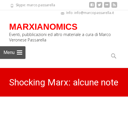
Skype: marco.passarella
Info: info@marcopassarella.it
MARXIANOMICS
Eventi, pubblicazioni ed altro materiale a cura di Marco
Veronese Passarella
Skip
Menu
to
Ricerca
content
per:
Shocking Marx: alcune note
sugli schemi di riproduzione