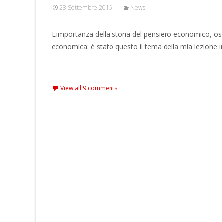
28 Settembre 2015
News
L’importanza della storia del pensiero economico, ossi
economica: è stato questo il tema della mia lezione 
Read More…
View all 9 comments
Posts
navigation