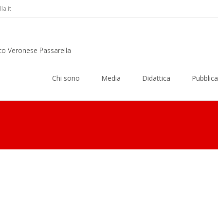
a.it
rco Veronese Passarella
Skip
to
Chi sono
Media
Didattica
Pubblica
content