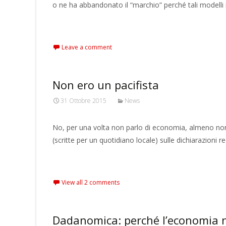
o ne ha abbandonato il “marchio” perché tali modelli
Read More…
Leave a comment
Non ero un pacifista
31 Ottobre 2015
News
No, per una volta non parlo di economia, almeno non i
(scritte per un quotidiano locale) sulle dichiarazioni re
Read More…
View all 2 comments
Dadanomica: perché l’economia no