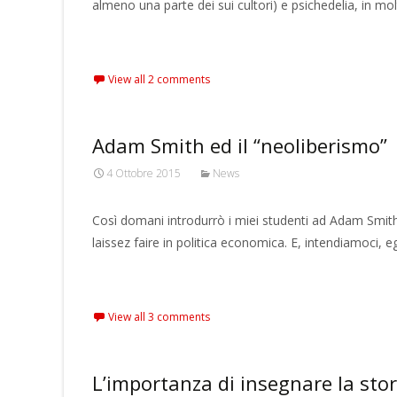
almeno una parte dei sui cultori) e psichedelia, in m
Read More…
View all 2 comments
Adam Smith ed il “neoliberismo”
4 Ottobre 2015
News
Così domani introdurrò i miei studenti ad Adam Smith
laissez faire in politica economica. E, intendiamoci, e
Read More…
View all 3 comments
L’importanza di insegnare la sto