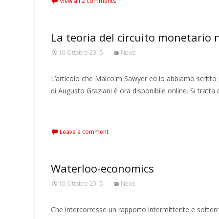
View all 2 comments
La teoria del circuito monetario n
10 Ottobre 2015
News
L’articolo che Malcolm Sawyer ed io abbiamo scritt
di Augusto Graziani è ora disponibile online. Si tratta
Read More…
Leave a comment
Waterloo-economics
10 Ottobre 2015
News
Che intercorresse un rapporto intermittente e sotte