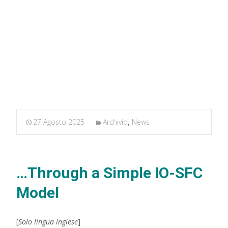
MARXIANOMICS
>
Archivio
>
Modelling the Ecological
Transition…
27 Agosto 2025
Archivio
,
News
…Through a Simple IO-SFC
Model
[
Solo lingua inglese
]