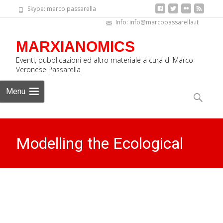
Skype: marco.passarella
Info: info@marcopassarella.it
MARXIANOMICS
Eventi, pubblicazioni ed altro materiale a cura di Marco
Veronese Passarella
Skip
Menu
to
Ricerca
content
per:
Modelling the Ecological
Transition…