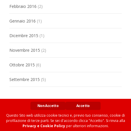
Febbraio 2016
(2)
Gennaio 2016
(1)
Dicembre 2015
(1)
Novembre 2015
(2)
Ottobre 2015
(6)
Settembre 2015
(5)
Non Accetto
Accetto
Questo Sito web utilizza cookie tecnici e, previo tuo consenso, cookie di
profilazione di terze parti. Se sei d'accordo clicca "Accetto". Si rinvia alla
Copyright © MARXIANOMICS
Privacy e Cookie Policy
per ulteriori informazioni.
Privacy e Cookies Policy
| Web by
Omar Siviero