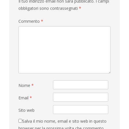
Il tuo indirizzo email non sarà pubblicato.
I campi
obbligatori sono contrassegnati
*
Commento
*
Nome
*
Email
*
Sito web
Salva il mio nome, email e sito web in questo
browser per la prossima volta che commento.