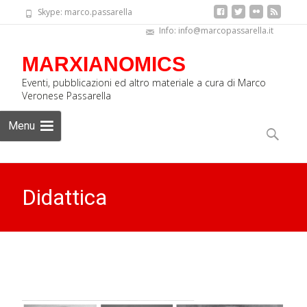
Skype: marco.passarella
Info: info@marcopassarella.it
MARXIANOMICS
Eventi, pubblicazioni ed altro materiale a cura di Marco
Veronese Passarella
Skip
Menu
to
Ricerca
content
per:
Didattica
MARXIANOMICS
>
itrans Slider
>
slider-it
>
Didattica