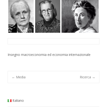
Insegno macroeconomia ed economia internazionale
Post
←
Media
Ricerca
→
navigation
Italiano