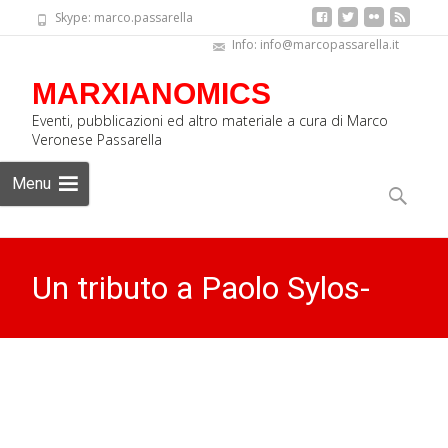
Skype: marco.passarella
Info: info@marcopassarella.it
MARXIANOMICS
Eventi, pubblicazioni ed altro materiale a cura di Marco
Veronese Passarella
Skip
Menu
to
Ricerca
content
per:
Un tributo a Paolo Sylos-
Labini