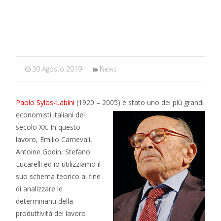
MARXIANOMICS
>
News
>
Un tributo a Paolo Sylos-Labini
30 Agosto 2019
News
Paolo Sylos-Labini
(1920 – 2005) è stato uno
dei più grandi
economisti italiani del
secolo XX. In questo
lavoro, Emilio Carnevali,
Antoine Godin, Stefano
Lucarelli ed io utilizziamo il
suo schema teorico al fine
di analizzare le
determinanti della
produttività del lavoro