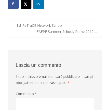
Post
←
1st ReTraCE Network School
EAEPE Summer School, Rome 2019
→
navigation
Lascia un commento
Il tuo indirizzo email non sarà pubblicato.
I campi
obbligatori sono contrassegnati
*
Commento
*