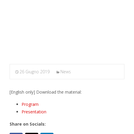
MARXIANOMICS
>
News
>
Frontiers of Heterodox Macro II
– Bilbao
26 Giugno 2019
News
[English only] Download the material:
Program
Presentation
Share on Socials: