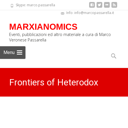
Skype: marco.passarella
Info: info@marcopassarella.it
MARXIANOMICS
Eventi, pubblicazioni ed altro materiale a cura di Marco
Veronese Passarella
Skip
Menu
to
Ricerca
content
per:
Frontiers of Heterodox
Macro II – Bilbao