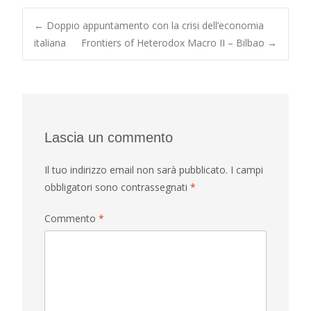
Post
←
Doppio appuntamento con la crisi dell’economia
italiana
Frontiers of Heterodox Macro II – Bilbao
→
navigation
Lascia un commento
Il tuo indirizzo email non sarà pubblicato.
I campi
obbligatori sono contrassegnati
*
Commento
*