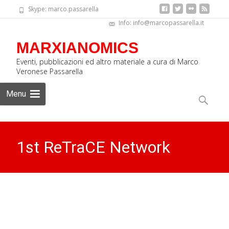
Skype: marco.passarella
Info: info@marcopassarella.it
MARXIANOMICS
Eventi, pubblicazioni ed altro materiale a cura di Marco
Veronese Passarella
Skip
Menu
to
Ricerca
content
per:
1st ReTraCE Network
School