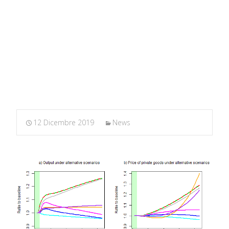
MARXIANOMICS
>
News
>
Policy experiments in a Minsky
SFC model
12 Dicembre 2019
News