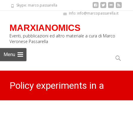
Skype: marco.passarella
Info: info@marcopassarella.it
MARXIANOMICS
Eventi, pubblicazioni ed altro materiale a cura di Marco
Veronese Passarella
Skip
Menu
to
Ricerca
content
per:
Policy experiments in a
Minsky SFC model