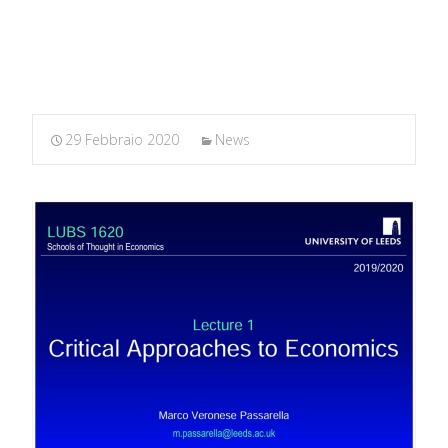
MARXIANOMICS
>
News
>
Scuole di Pensiero Economico
29 Febbraio 2020
News