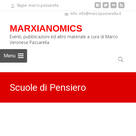
Skype: marco.passarella
Info: info@marcopassarella.it
MARXIANOMICS
Eventi, pubblicazioni ed altro materiale a cura di Marco
Veronese Passarella
Skip
Menu
to
Ricerca
content
per:
Scuole di Pensiero
Economico