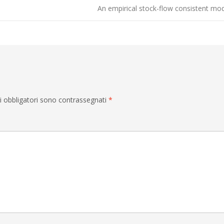
An empirical stock-flow consistent m
i obbligatori sono contrassegnati
*