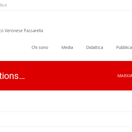
a.it
rco Veronese Passarella
Skip
to
Chi sono
Media
Didattica
Pubblica
content
tions…
MARXI