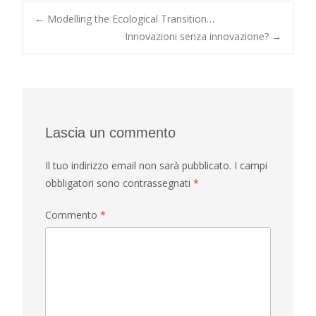
Post
←
Modelling the Ecological Transition…
Innovazioni senza innovazione?
→
navigation
Lascia un commento
Il tuo indirizzo email non sarà pubblicato.
I campi
obbligatori sono contrassegnati
*
Commento
*