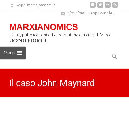
Skype: marco.passarella
Info: info@marcopassarella.it
MARXIANOMICS
Eventi, pubblicazioni ed altro materiale a cura di Marco
Veronese Passarella
Skip
Menu
to
Ricerca
content
per:
Il caso John Maynard
Keynes