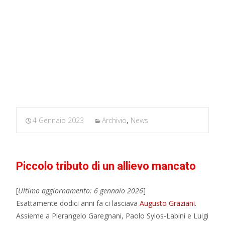
MARXIANOMICS
>
Archivio
>
La teoria del circuito
monetario di Graziani
4 Gennaio 2023
Archivio
,
News
Piccolo tributo di un allievo mancato
[
Ultimo aggiornamento: 6 gennaio 2026
]
Esattamente dodici anni fa ci lasciava
Augusto Graziani
.
Assieme a Pierangelo Garegnani, Paolo Sylos-Labini e Luigi