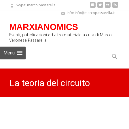
Skype: marco.passarella
Info: info@marcopassarella.it
MARXIANOMICS
Eventi, pubblicazioni ed altro materiale a cura di Marco
Veronese Passarella
Skip
Menu
to
Ricerca
content
per:
La teoria del circuito
monetario di Graziani