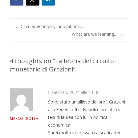
Post
←
Circular economy innovations…
What are we learning…
→
navigation
4 thoughts on “
La teoria del circuito
monetario di Graziani
”
5 Gennaio 2024 alle 11:43
Sono stato un allievo del prof. Graziani
alla Federico II di Napoli e ho fatto la
tesi di laurea con lui in politica
MARCO TROTTA
economica .
Sarei molto interessato a scaricarmi