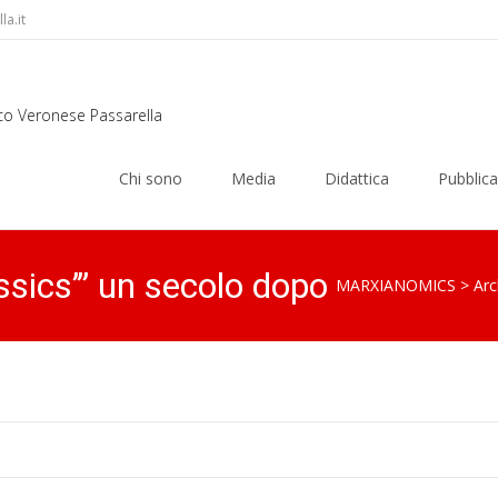
a.it
rco Veronese Passarella
Skip
to
Chi sono
Media
Didattica
Pubblica
content
ssics’” un secolo dopo
MARXIANOMICS
>
Arc