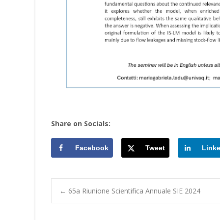
Share on Socials:
Facebook
Tweet
Link
Post
←
65a Riunione Scientifica Annuale SIE 2024