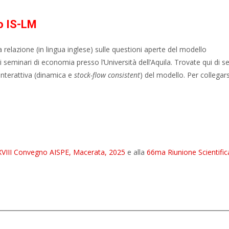
lo IS-LM
 relazione (in lingua inglese) sulle questioni aperte del modello
eminari di economia presso l’Università dell’Aquila. Trovate qui di se
interattiva (dinamica e
stock-flow consistent
) del modello. Per collegars
XVIII Convegno AISPE, Macerata, 2025
e alla
66ma Riunione Scientific