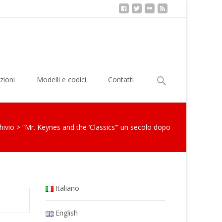
Ricerca
zioni
Modelli e codici
Contatti
per:
hivio
>
“Mr. Keynes and the ‘Classics’” un secolo dopo
Italiano
English